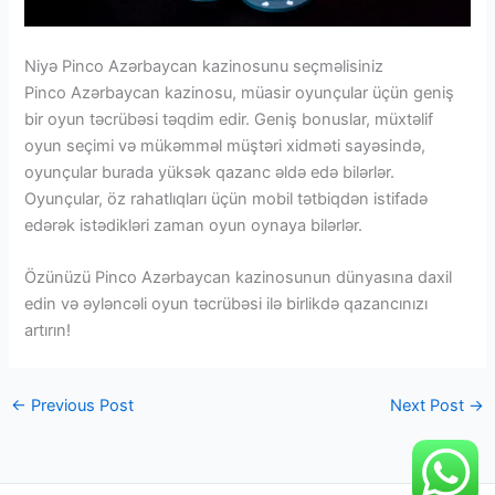
Niyə Pinco Azərbaycan kazinosunu seçməlisiniz
Pinco Azərbaycan kazinosu, müasir oyunçular üçün geniş
bir oyun təcrübəsi təqdim edir. Geniş bonuslar, müxtəlif
oyun seçimi və mükəmməl müştəri xidməti sayəsində,
oyunçular burada yüksək qazanc əldə edə bilərlər.
Oyunçular, öz rahatlıqları üçün mobil tətbiqdən istifadə
edərək istədikləri zaman oyun oynaya bilərlər.
Özünüzü Pinco Azərbaycan kazinosunun dünyasına daxil
edin və əyləncəli oyun təcrübəsi ilə birlikdə qazancınızı
artırın!
←
Previous Post
Next Post
→