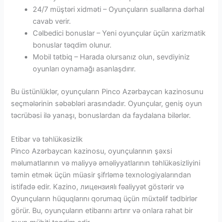
24/7 müştəri xidməti – Oyunçuların suallarına dərhal
cavab verir.
Cəlbedici bonuslar – Yeni oyunçular üçün xarizmatik
bonuslar təqdim olunur.
Mobil tətbiq – Harada olursanız olun, sevdiyiniz
oyunları oynamağı asanlaşdırır.
Bu üstünlüklər, oyunçuların Pinco Azərbaycan kazinosunu
seçmələrinin səbəbləri arasındadır. Oyunçular, geniş oyun
təcrübəsi ilə yanaşı, bonuslardan da faydalana bilərlər.
Etibar və təhlükəsizlik
Pinco Azərbaycan kazinosu, oyunçularının şəxsi
məlumatlarının və maliyyə əməliyyatlarının təhlükəsizliyini
təmin etmək üçün müasir şifrləmə texnologiyalarından
istifadə edir. Kazino, лицензияlı fəaliyyət göstərir və
Oyunçuların hüquqlarını qorumaq üçün müxtəlif tədbirlər
görür. Bu, oyunçuların etibarını artırır və onlara rahat bir