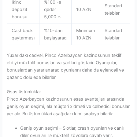
İkinci
%100 -ə
Standart
depozit
qədər
10 AZN
tələblər
bonusu
5,000 ₼
Cashback
%10-dan
Minimum
Standart
qaytarması
başlayaraq
10 AZN
tələblər
Yuxarıdakı cədvəl, Pinco Azərbaycan kazinosunun təklif
etdiyi müxtəlif bonusları və şərtləri göstərir. Oyunçular,
bonuslardan yararlanaraq oyunlarını daha da əyləncəli və
qazanc dolu edə bilərlər.
Əsas üstünlüklər
Pinco Azərbaycan kazinosunun əsas avantajları arasında
geniş oyun seçimi, əla müştəri xidməti və cəlbedici bonuslar
yer alır. Bu üstünlükləri aşağıdakı kimi sıralaya bilərik:
Geniş oyun seçimi – Slotlar, crash oyunları və canlı
diler oyunları ilə müxtəlif zövqlərə cavab verir.