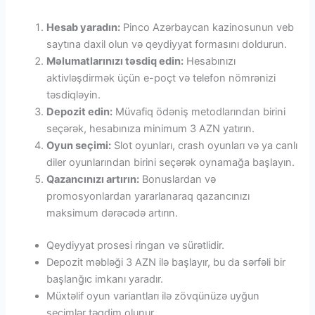
Hesab yaradın:
Pinco Azərbaycan kazinosunun veb
saytına daxil olun və qeydiyyat formasını doldurun.
Məlumatlarınızı təsdiq edin:
Hesabınızı
aktivləşdirmək üçün e-poçt və telefon nömrənizi
təsdiqləyin.
Depozit edin:
Müvafiq ödəniş metodlarından birini
seçərək, hesabınıza minimum 3 AZN yatırın.
Oyun seçimi:
Slot oyunları, crash oyunları və ya canlı
diler oyunlarından birini seçərək oynamağa başlayın.
Qazancınızı artırın:
Bonuslardan və
promosyonlardan yararlanaraq qazancınızı
maksimum dərəcədə artırın.
Qeydiyyat prosesi ringan və sürətlidir.
Depozit məbləği 3 AZN ilə başlayır, bu da sərfəli bir
başlanğıc imkanı yaradır.
Müxtəlif oyun variantları ilə zövqünüzə uyğun
seçimlər təqdim olunur.