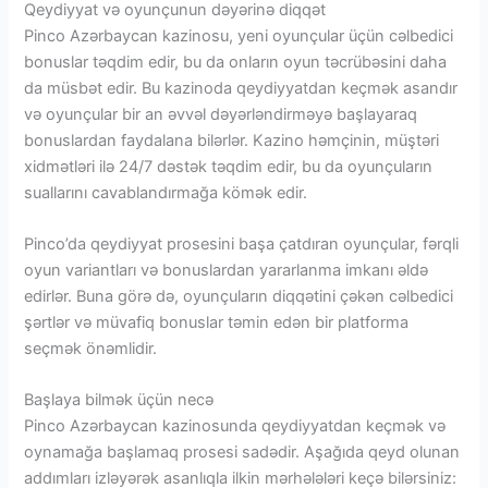
Qeydiyyat və oyunçunun dəyərinə diqqət
Pinco Azərbaycan kazinosu, yeni oyunçular üçün cəlbedici
bonuslar təqdim edir, bu da onların oyun təcrübəsini daha
da müsbət edir. Bu kazinoda qeydiyyatdan keçmək asandır
və oyunçular bir an əvvəl dəyərləndirməyə başlayaraq
bonuslardan faydalana bilərlər. Kazino həmçinin, müştəri
xidmətləri ilə 24/7 dəstək təqdim edir, bu da oyunçuların
suallarını cavablandırmağa kömək edir.
Pinco’da qeydiyyat prosesini başa çatdıran oyunçular, fərqli
oyun variantları və bonuslardan yararlanma imkanı əldə
edirlər. Buna görə də, oyunçuların diqqətini çəkən cəlbedici
şərtlər və müvafiq bonuslar təmin edən bir platforma
seçmək önəmlidir.
Başlaya bilmək üçün necə
Pinco Azərbaycan kazinosunda qeydiyyatdan keçmək və
oynamağa başlamaq prosesi sadədir. Aşağıda qeyd olunan
addımları izləyərək asanlıqla ilkin mərhələləri keçə bilərsiniz: