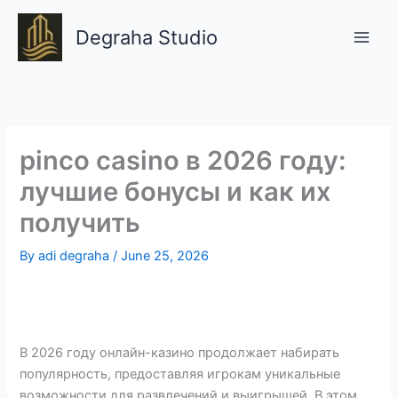
Skip
Main
to
Degraha Studio
Men
content
pinco casino в 2026 году:
лучшие бонусы и как их
получить
By
adi degraha
/
June 25, 2026
В 2026 году онлайн-казино продолжает набирать
популярность, предоставляя игрокам уникальные
возможности для развлечений и выигрышей. В этом