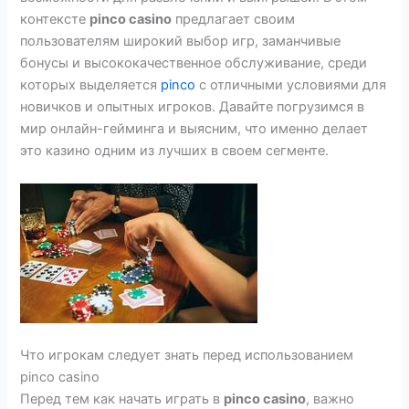
контексте
pinco casino
предлагает своим
пользователям широкий выбор игр, заманчивые
бонусы и высококачественное обслуживание, среди
которых выделяется
pinco
с отличными условиями для
новичков и опытных игроков. Давайте погрузимся в
мир онлайн-гейминга и выясним, что именно делает
это казино одним из лучших в своем сегменте.
Что игрокам следует знать перед использованием
pinco casino
Перед тем как начать играть в
pinco casino
, важно