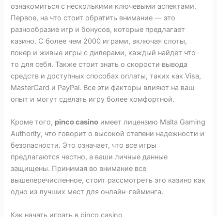
ознакомиться с несколькими ключевыми аспектами.
Первое, на что стоит обратить внимание — это
разнообразие игр и бонусов, которые предлагает
казино. С более чем 2000 играми, включая слоты,
покер и живые игры с дилерами, каждый найдет что-
то для себя. Также стоит знать о скорости вывода
средств и доступных способах оплаты, таких как Visa,
MasterCard и PayPal. Все эти факторы влияют на ваш
опыт и могут сделать игру более комфортной.
Кроме того,
pinco casino
имеет лицензию Malta Gaming
Authority, что говорит о высокой степени надежности и
безопасности. Это означает, что все игры
предлагаются честно, а ваши личные данные
защищены. Принимая во внимание все
вышеперечисленное, стоит рассмотреть это казино как
одно из лучших мест для онлайн-гейминга.
Как начать играть в pinco casino