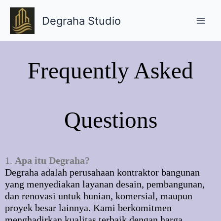
Skip
Main
to
Degraha Studio
Men
content
Frequently Asked
Questions
1.
Apa itu Degraha?
Degraha adalah perusahaan kontraktor bangunan
yang menyediakan layanan desain, pembangunan,
dan renovasi untuk hunian, komersial, maupun
proyek besar lainnya. Kami berkomitmen
menghadirkan kualitas terbaik dengan harga