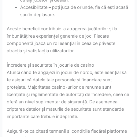
cu alți jucători și dealeri.
Accesibilitate – poți juca de oriunde, fie că ești acasă
sau în deplasare.
Aceste beneficii contribuie la atragerea jucătorilor și la
îmbunătățirea experienței generale de joc. Fiecare
componentă joacă un rol esențial în ceea ce privește
atracția și satisfacția utilizatorilor.
Încredere și securitate în jocurile de casino
Atunci când te angajezi în jocuri de noroc, este esențial să
te asiguri că datele tale personale și financiare sunt
protejate. Majoritatea casino-urilor de renume sunt
licențiate și reglementate de autorități de încredere, ceea ce
oferă un nivel suplimentar de siguranță. De asemenea,
criptarea datelor și măsurile de securitate sunt standarde
importante care trebuie îndeplinite.
Asigură-te că citesti termenii și condițiile fiecărei platforme