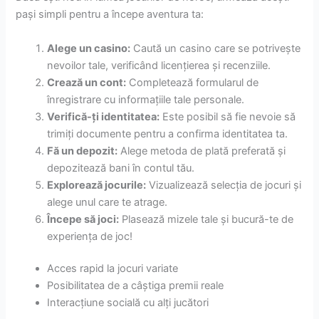
pași simpli pentru a începe aventura ta:
Alege un casino:
Caută un casino care se potrivește
nevoilor tale, verificând licențierea și recenziile.
Crează un cont:
Completează formularul de
înregistrare cu informațiile tale personale.
Verifică-ți identitatea:
Este posibil să fie nevoie să
trimiți documente pentru a confirma identitatea ta.
Fă un depozit:
Alege metoda de plată preferată și
depozitează bani în contul tău.
Explorează jocurile:
Vizualizează selecția de jocuri și
alege unul care te atrage.
Începe să joci:
Plasează mizele tale și bucură-te de
experiența de joc!
Acces rapid la jocuri variate
Posibilitatea de a câștiga premii reale
Interacțiune socială cu alți jucători