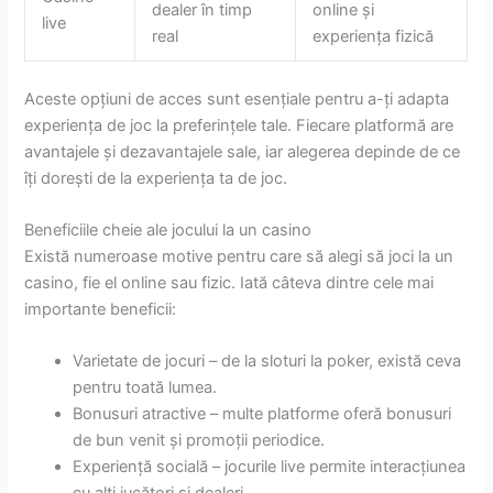
dealer în timp
online și
live
real
experiența fizică
Aceste opțiuni de acces sunt esențiale pentru a-ți adapta
experiența de joc la preferințele tale. Fiecare platformă are
avantajele și dezavantajele sale, iar alegerea depinde de ce
îți dorești de la experiența ta de joc.
Beneficiile cheie ale jocului la un casino
Există numeroase motive pentru care să alegi să joci la un
casino, fie el online sau fizic. Iată câteva dintre cele mai
importante beneficii:
Varietate de jocuri – de la sloturi la poker, există ceva
pentru toată lumea.
Bonusuri atractive – multe platforme oferă bonusuri
de bun venit și promoții periodice.
Experiență socială – jocurile live permite interacțiunea