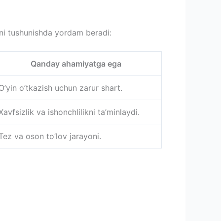
rni tushunishda yordam beradi:
Qanday ahamiyatga ega
O’yin o’tkazish uchun zarur shart.
Xavfsizlik va ishonchlilikni ta’minlaydi.
Tez va oson to’lov jarayoni.