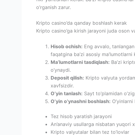
o’rganish zarur.
Kripto casino’da qanday boshlash kerak
Kripto casino’ga kirish jarayoni juda oson v
Hisob ochish:
Eng avvalo, tanlangan 
faqatgina ba’zi asosiy ma’lumotlarni ki
Ma’lumotlarni tasdiqlash:
Ba’zi kript
o’ynaydi.
Deposit qilish:
Kripto valyuta yordam
xavfsizdir.
O’yin tanlash:
Sayt to’plamidan o’ziga
O’yin o’ynashni boshlash:
O’yinlarni
Tez hisob yaratish jarayoni
An’anaviy usullarga nisbatan yuqori x
Kripto valyutalar bilan tez to’lovlar