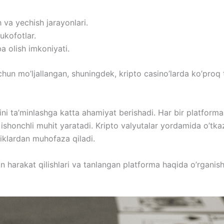
 va yechish jarayonlari.
ukofotlar.
ba olish imkoniyati.
 uchun mo’ljallangan, shuningdek, kripto casino’larda ko’pro
igini ta’minlashga katta ahamiyat berishadi. Har bir platforma
 ishonchli muhit yaratadi. Kripto valyutalar yordamida o’tka
rliklardan muhofaza qiladi.
an harakat qilishlari va tanlangan platforma haqida o’rganishi 