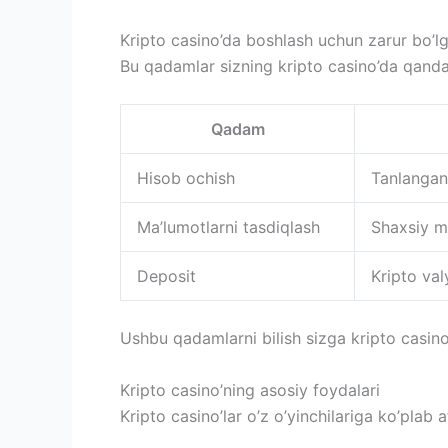
Kripto casino’da boshlash uchun zarur bo’
Bu qadamlar sizning kripto casino’da qanda
Qadam
Hisob ochish
Tanlangan
Ma’lumotlarni tasdiqlash
Shaxsiy ma
Deposit
Kripto va
Ushbu qadamlarni bilish sizga kripto casino
Kripto casino’ning asosiy foydalari
Kripto casino’lar o’z o’yinchilariga ko’plab af