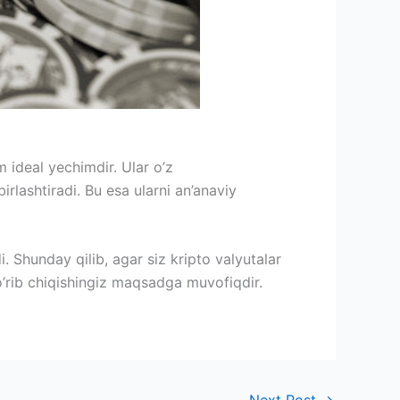
m ideal yechimdir. Ular o’z
rlashtiradi. Bu esa ularni an’anaviy
i. Shunday qilib, agar siz kripto valyutalar
o’rib chiqishingiz maqsadga muvofiqdir.