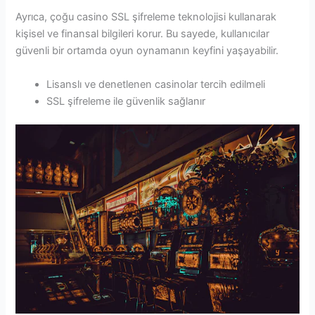
Ayrıca, çoğu casino SSL şifreleme teknolojisi kullanarak
kişisel ve finansal bilgileri korur. Bu sayede, kullanıcılar
güvenli bir ortamda oyun oynamanın keyfini yaşayabilir.
Lisanslı ve denetlenen casinolar tercih edilmeli
SSL şifreleme ile güvenlik sağlanır