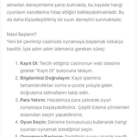
almadan deneyimleme şansı bulmakta, bu sayede hangi
oyunların kendilerine hitap ettiğini belirleyebilmektedir. Bu
da daha kişiselleştirilmiş bir oyun deneyimi sunmaktadır.
Nasıl Başlanır?
Yeni bir çevrimiçi casinoda oynamaya başlamak oldukça
basittir. İşte adım adım izlemeniz gereken süreç:
Kayıt Ol:
Tercih ettiğiniz casinonun web sitesine
girerek “Kayıt Ol” butonuna tıklayın.
Bilgilerinizi Doğrulayın:
Kayıt işleminiz
tamamlandıktan sonra e-posta yoluyla gelen
doğrulama talimatlarını takip edin.
Para Yatırın:
Hesabınıza para yatırarak oyun
oynamaya başlayabilirsiniz. Çeşitli ödeme yöntemleri
arasından seçim yapabilirsiniz.
Oyun Seçin:
Deneme bonusunuzu kullanarak hangi
oyunları oynamak istediğinizi seçin.
Oynamaya Başlayın:
Seçtiğiniz oyunu açarak keyifli