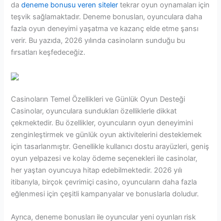
da
deneme bonusu veren siteler
tekrar oyun oynamaları için
teşvik sağlamaktadır. Deneme bonusları, oyunculara daha
fazla oyun deneyimi yaşatma ve kazanç elde etme şansı
verir. Bu yazıda, 2026 yılında casinoların sunduğu bu
fırsatları keşfedeceğiz.
Casinoların Temel Özellikleri ve Günlük Oyun Desteği
Casinolar, oyunculara sundukları özelliklerle dikkat
çekmektedir. Bu özellikler, oyuncuların oyun deneyimini
zenginleştirmek ve günlük oyun aktivitelerini desteklemek
için tasarlanmıştır. Genellikle kullanıcı dostu arayüzleri, geniş
oyun yelpazesi ve kolay ödeme seçenekleri ile casinolar,
her yaştan oyuncuya hitap edebilmektedir. 2026 yılı
itibarıyla, birçok çevrimiçi casino, oyuncuların daha fazla
eğlenmesi için çeşitli kampanyalar ve bonuslarla doludur.
Ayrıca, deneme bonusları ile oyuncular yeni oyunları risk