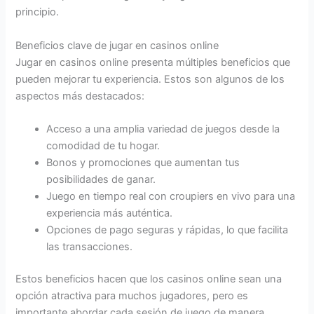
principio.
Beneficios clave de jugar en casinos online
Jugar en casinos online presenta múltiples beneficios que
pueden mejorar tu experiencia. Estos son algunos de los
aspectos más destacados:
Acceso a una amplia variedad de juegos desde la
comodidad de tu hogar.
Bonos y promociones que aumentan tus
posibilidades de ganar.
Juego en tiempo real con croupiers en vivo para una
experiencia más auténtica.
Opciones de pago seguras y rápidas, lo que facilita
las transacciones.
Estos beneficios hacen que los casinos online sean una
opción atractiva para muchos jugadores, pero es
importante abordar cada sesión de juego de manera