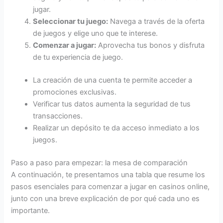
jugar.
Seleccionar tu juego:
Navega a través de la oferta
de juegos y elige uno que te interese.
Comenzar a jugar:
Aprovecha tus bonos y disfruta
de tu experiencia de juego.
La creación de una cuenta te permite acceder a
promociones exclusivas.
Verificar tus datos aumenta la seguridad de tus
transacciones.
Realizar un depósito te da acceso inmediato a los
juegos.
Paso a paso para empezar: la mesa de comparación
A continuación, te presentamos una tabla que resume los
pasos esenciales para comenzar a jugar en casinos online,
junto con una breve explicación de por qué cada uno es
importante.