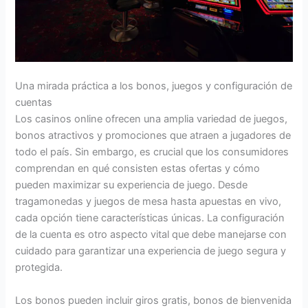
Una mirada práctica a los bonos, juegos y configuración de
cuentas
Los casinos online ofrecen una amplia variedad de juegos,
bonos atractivos y promociones que atraen a jugadores de
todo el país. Sin embargo, es crucial que los consumidores
comprendan en qué consisten estas ofertas y cómo
pueden maximizar su experiencia de juego. Desde
tragamonedas y juegos de mesa hasta apuestas en vivo,
cada opción tiene características únicas. La configuración
de la cuenta es otro aspecto vital que debe manejarse con
cuidado para garantizar una experiencia de juego segura y
protegida.
Los bonos pueden incluir giros gratis, bonos de bienvenida