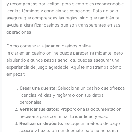
y recompensas por lealtad, pero siempre es recomendable
leer los términos y condiciones asociados. Esto no solo
asegura que comprendas las reglas, sino que también te
ayuda a identificar casinos que son transparentes en sus
operaciones.
Cómo comenzar a jugar en casinos online
Iniciar en un casino online puede parecer intimidante, pero
siguiendo algunos pasos sencillos, puedes asegurar una
experiencia de juego agradable. Aquí te mostramos cómo
empezar:
Crear una cuenta:
Selecciona un casino que ofrezca
licencias válidas y regístralo con tus datos
personales.
Verificar tus datos:
Proporciona la documentación
necesaria para confirmar tu identidad y edad.
Realizar un depósito:
Escoge un método de pago
seguro y haz tu primer depósito para comenzar a