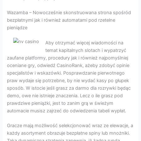
Wazamba – Nowocześnie skonstruowana strona spośród
bezpłatnymi jak i również automatami pod rzetelne
pieniądze
Aby otrzymać więcej wiadomości na
temat kapitalnych slotach i wypatrzyć
zaufane platformy, procedury jak i również najpomyślniej
oceniane gry, odwiedź CasinoRank, ażeby zdobyć opinie
specjalistów i wskazówki. Posprawdzanie pierwotnego
praw wydaje się potrzebne, by nie wydać kasy po głupek
sposób. W istocie jeśli grasz za darmo dla rozrywki będąc
demo, owe nie istnieje znaczenia. Lecz o ile grasz pod
prawdziwe pieniążki, jest to zanim grą w świeżym
automacie musisz zajrzeć do odwiedzenia tabeli wypłat.
Gracze mają możliwość selekcjonować wraz ze elewacje, a
każdy asortyment obrazuje bezpłatne spiny lub mnożniki.
Taka dynamiczna strategia zapewnia, iż żadna runda