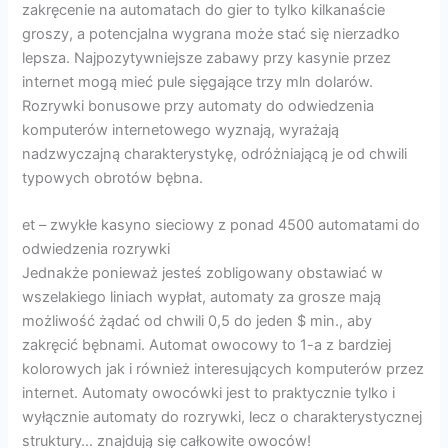
zakręcenie na automatach do gier to tylko kilkanaście
groszy, a potencjalna wygrana może stać się nierzadko
lepsza. Najpozytywniejsze zabawy przy kasynie przez
internet mogą mieć pule sięgające trzy mln dolarów.
Rozrywki bonusowe przy automaty do odwiedzenia
komputerów internetowego wyznają, wyrażają
nadzwyczajną charakterystykę, odróżniającą je od chwili
typowych obrotów bębna.
et – zwykłe kasyno sieciowy z ponad 4500 automatami do
odwiedzenia rozrywki
Jednakże ponieważ jesteś zobligowany obstawiać w
wszelakiego liniach wypłat, automaty za grosze mają
możliwość żądać od chwili 0,5 do jeden $ min., aby
zakręcić bębnami. Automat owocowy to 1-a z bardziej
kolorowych jak i również interesujących komputerów przez
internet. Automaty owocówki jest to praktycznie tylko i
wyłącznie automaty do rozrywki, lecz o charakterystycznej
struktury… znajdują się całkowite owoców!