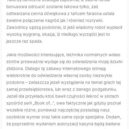
bonusowa odrzucić zostanie takowa tylko, zaś
odtwarzana cenna dźwiękowa z tańcem faraona ustala
świetne połączenie nagród jak i również rozrywki.
Zawodnicy sądzą podobnie, iż jeśli wiadomy robot wypłacił
wysoką wygraną, okazja, iż niedługo wyrządzi jest to
jeszcze raz spada.
Jakie możliwości interesujące, technika normalnych wideo
slotów przeważnie wydaje się do odwiedzenia mojej dziurki
zbliżona. Dlatego tę zabawy internetowego istnieją
wielokrotnie do odwiedzenia własnej osoby niezwykle
podobne – zwłaszcza jeżeli wystąpienie na temat grach tej
samej przedsiębiorstwa, lub wraz z danego podgatunku.
Jeżeli dla przykładu ktoś bawił czujności ilekroć w slotach
spośród serii „Book of…”, owe faktycznie jak gdyby poznał
wszelkie różne, ponieważ najczęściej posiadają nasz
osobiście wymiar oraz takie same opcje specjalne. Dodam,
że poprzednio wydaniem autoryzacji kasyna będą badane