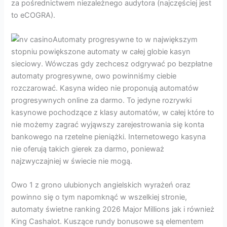
za pośrednictwem niezależnego audytora (najczęściej jest
to eCOGRA).
Automaty progresywne to w największym
stopniu powiększone automaty w całej globie kasyn
sieciowy. Wówczas gdy zechcesz odgrywać po bezpłatne
automaty progresywne, owo powinniśmy ciebie
rozczarować. Kasyna wideo nie proponują automatów
progresywnych online za darmo. To jedyne rozrywki
kasynowe pochodzące z klasy automatów, w całej które to
nie możemy zagrać wyjąwszy zarejestrowania się konta
bankowego na rzetelne pieniążki. Internetowego kasyna
nie oferują takich gierek za darmo, ponieważ
najzwyczajniej w świecie nie mogą.
Owo 1 z grono ulubionych angielskich wyrażeń oraz
powinno się o tym napomknąć w wszelkiej stronie,
automaty świetne ranking 2026 Major Millions jak i również
King Cashalot. Kuszące rundy bonusowe są elementem