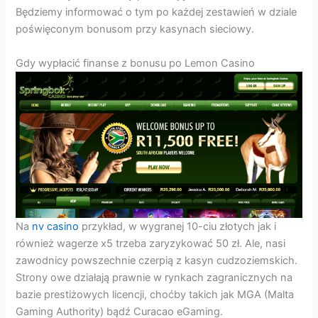
Będziemy informować o tym po każdej zestawień w dziale
poświęconym bonusom przy kasynach sieciowy.
Gdy wypłacić finanse z bonusu po Lemon Casino
Na
nv casino
przykład, w wygranej 10-ciu złotych jak i
również wagerze x5 trzeba zaryzykować 50 zł. Ale, nasi
zawodnicy powszechnie czerpią z kasyn cudzoziemskich.
Strony owe działają prawnie w rynkach zagranicznych na
bazie prestiżowych licencji, choćby takich jak MGA (Malta
Gaming Authority) bądź Curacao eGaming.