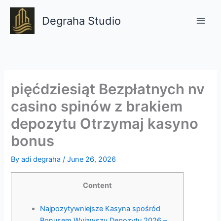
Skip
Main
to
Degraha Studio
Men
content
pięćdziesiąt Bezpłatnych nv
casino spinów z brakiem
depozytu Otrzymaj kasyno
bonus
By
adi degraha
/
June 26, 2026
Content
Najpozytywniejsze Kasyna spośród
Bonusem Wyjąwszy Depozytu 2026 –