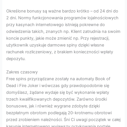
Określone bonusy są ważne bardzo krótko – od 24 dni do
2 dni. Normy funkcjonowania programów lojalnościowych
przy kasynach internetowego istnieją pokrewne do
odwiedzenia takich, znanych np. Klient zatrudnia na swoim
koncie punkty, jakie może zmienić np. Przy rejestracji,
użytkownik uzyskuje darmowe spiny dzięki własne
rachunek rozliczeniowy, z brakiem konieczności wpłaty
depozytu.
Zakres czasowy
Free spins przyrządzane zostały na automaty Book of
Dead i Fire Joker i wówczas gdy prawdopodobnie się
domyślasz, żądane wydaje się być wykonanie wpłaty
trzech kwalifikowanych depozytów. Zarówno środki
bonusowe, jak i również wygrane zdobyte dzięki
bezpłatnym obrotom podlegają 20-krotnemu obrotowi
przed zrobieniem należności. Śni Ci uwagi początek w całej
kasynie internetowego wyjąwszy ryzykowania portale