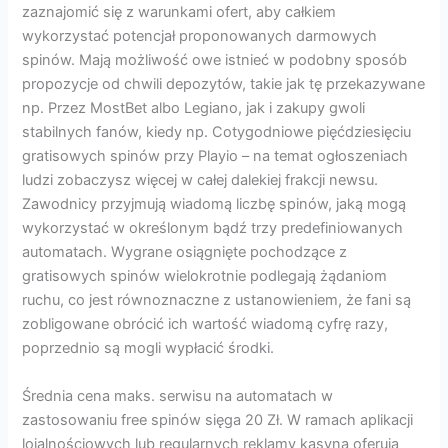
zaznajomić się z warunkami ofert, aby całkiem
wykorzystać potencjał proponowanych darmowych
spinów. Mają możliwość owe istnieć w podobny sposób
propozycje od chwili depozytów, takie jak tę przekazywane
np. Przez MostBet albo Legiano, jak i zakupy gwoli
stabilnych fanów, kiedy np. Cotygodniowe pięćdziesięciu
gratisowych spinów przy Playio – na temat ogłoszeniach
ludzi zobaczysz więcej w całej dalekiej frakcji newsu.
Zawodnicy przyjmują wiadomą liczbę spinów, jaką mogą
wykorzystać w określonym bądź trzy predefiniowanych
automatach. Wygrane osiągnięte pochodzące z
gratisowych spinów wielokrotnie podlegają żądaniom
ruchu, co jest równoznaczne z ustanowieniem, że fani są
zobligowane obrócić ich wartość wiadomą cyfrę razy,
poprzednio są mogli wypłacić środki.
Średnia cena maks. serwisu na automatach w
zastosowaniu free spinów sięga 20 Zł. W ramach aplikacji
lojalnościowych lub regularnych reklamy kasyna oferują