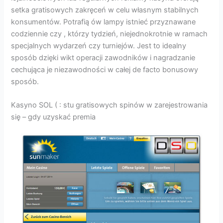
setka gratisowych zakręceń w celu własnym stabilnych
konsumentów. Potrafią ów lampy istnieć przyznawane
codziennie czy , którzy tydzień, niejednokrotnie w ramach
specjalnych wydarzeń czy turniejów. Jest to idealny
sposób dzięki wikt operacji zawodników i nagradzanie
cechująca je niezawodności w całej de facto bonusowy
sposób.
Kasyno SOL ( : stu gratisowych spinów w zarejestrowania
się – gdy uzyskać premia