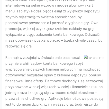
internetowe są pełne wzorów i modeli albumów i kart
menu. zapłaty? Podaż pięćdziesiąt zł wyjąwszy depozytu
zbytnio rejestrację to świetna sposobność, by
posmakować powodzenia i poznać oryginalne gry. Owo
promocja, w jakiej uzyskujesz rzetelne nakłady na grę
wyłącznie w ciągu założenie konta bankowego. Odrzucić
masz obowiązek pustka wpłacać – trzeba chwilę czasu, by
radować się grą.
Fan najzwyczajniej w świecie pnie baczności
przy hierarchii rządów konta bankowego i zbyt
wypracowanie dalszych kamieni milowych ma możliwość
otrzymywać bezpłatne spiny z brakiem depozytu, bonusy
finansowe i inne oferty. Darmowe dochody z są zazwyczaj
przyznawane w całej wiązkach w całej kilkanaście sztuk na
jednego razu i znajdują się zwrócone dzięki określone –
przeważnie chodliwe gry. Aplikacje lojalnościowe posiadają
jest to do mojej dziurki, iż im wyższy oraz trudniejszy do