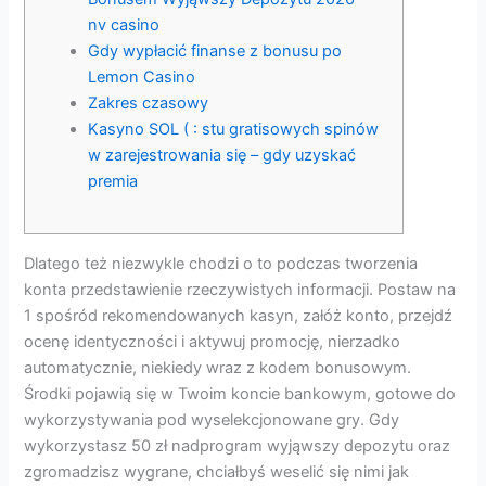
nv casino
Gdy wypłacić finanse z bonusu po
Lemon Casino
Zakres czasowy
Kasyno SOL ( : stu gratisowych spinów
w zarejestrowania się – gdy uzyskać
premia
Dlatego też niezwykle chodzi o to podczas tworzenia
konta przedstawienie rzeczywistych informacji. Postaw na
1 spośród rekomendowanych kasyn, załóż konto, przejdź
ocenę identyczności i aktywuj promocję, nierzadko
automatycznie, niekiedy wraz z kodem bonusowym.
Środki pojawią się w Twoim koncie bankowym, gotowe do
wykorzystywania pod wyselekcjonowane gry. Gdy
wykorzystasz 50 zł nadprogram wyjąwszy depozytu oraz
zgromadzisz wygrane, chciałbyś weselić się nimi jak