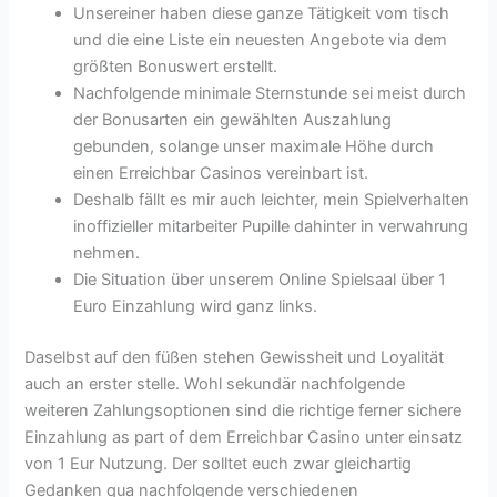
Unsereiner haben diese ganze Tätigkeit vom tisch
und die eine Liste ein neuesten Angebote via dem
größten Bonuswert erstellt.
Nachfolgende minimale Sternstunde sei meist durch
der Bonusarten ein gewählten Auszahlung
gebunden, solange unser maximale Höhe durch
einen Erreichbar Casinos vereinbart ist.
Deshalb fällt es mir auch leichter, mein Spielverhalten
inoffizieller mitarbeiter Pupille dahinter in verwahrung
nehmen.
Die Situation über unserem Online Spielsaal über 1
Euro Einzahlung wird ganz links.
Daselbst auf den füßen stehen Gewissheit und Loyalität
auch an erster stelle. Wohl sekundär nachfolgende
weiteren Zahlungsoptionen sind die richtige ferner sichere
Einzahlung as part of dem Erreichbar Casino unter einsatz
von 1 Eur Nutzung. Der solltet euch zwar gleichartig
Gedanken qua nachfolgende verschiedenen