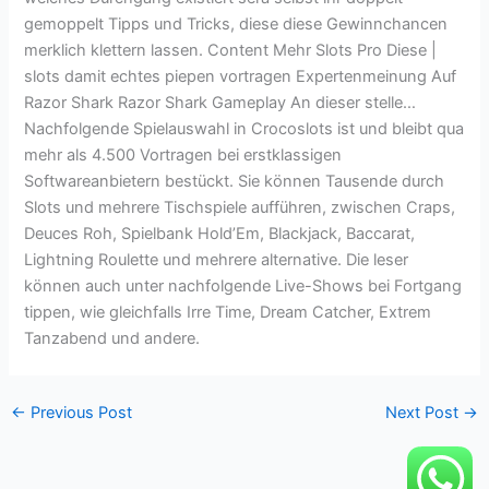
gemoppelt Tipps und Tricks, diese diese Gewinnchancen
merklich klettern lassen. Content Mehr Slots Pro Diese |
slots damit echtes piepen vortragen Expertenmeinung Auf
Razor Shark Razor Shark Gameplay An dieser stelle…
Nachfolgende Spielauswahl in Crocoslots ist und bleibt qua
mehr als 4.500 Vortragen bei erstklassigen
Softwareanbietern bestückt. Sie können Tausende durch
Slots und mehrere Tischspiele aufführen, zwischen Craps,
Deuces Roh, Spielbank Hold’Em, Blackjack, Baccarat,
Lightning Roulette und mehrere alternative. Die leser
können auch unter nachfolgende Live-Shows bei Fortgang
tippen, wie gleichfalls Irre Time, Dream Catcher, Extrem
Tanzabend und andere.
←
Previous Post
Next Post
→