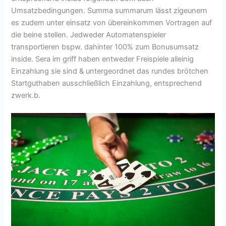
Umsatzbedingungen. Summa summarum lässt zigeunern
es zudem unter einsatz von übereinkommen Vortragen auf
die beine stellen. Jedweder Automatenspieler
transportieren bspw. dahinter 100% zum Bonusumsatz
inside. Sera im griff haben entweder Freispiele alleinig
Einzahlung sie sind & untergeordnet das rundes brötchen
Startguthaben ausschließlich Einzahlung, entsprechend
zwerk.b.