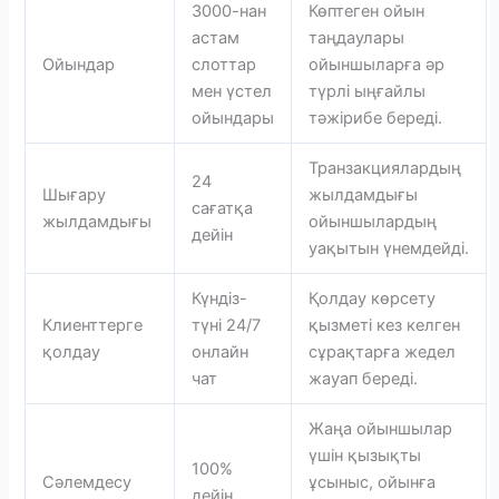
3000-нан
Көптеген ойын
астам
таңдаулары
Ойындар
слоттар
ойыншыларға әр
мен үстел
түрлі ыңғайлы
ойындары
тәжірибе береді.
Транзакциялардың
24
Шығару
жылдамдығы
сағатқа
жылдамдығы
ойыншылардың
дейін
уақытын үнемдейді.
Күндіз-
Қолдау көрсету
Клиенттерге
түні 24/7
қызметі кез келген
қолдау
онлайн
сұрақтарға жедел
чат
жауап береді.
Жаңа ойыншылар
үшін қызықты
100%
Сәлемдесу
ұсыныс, ойынға
дейін