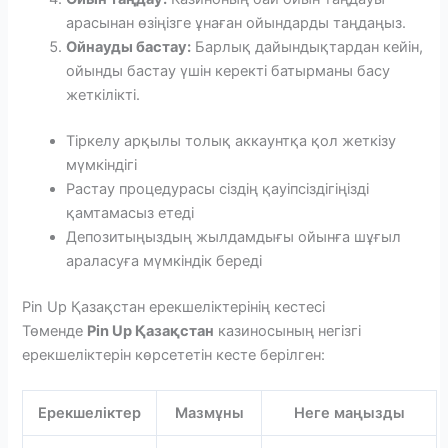
арасынан өзіңізге ұнаған ойындарды таңдаңыз.
Ойнауды бастау:
Барлық дайындықтардан кейін,
ойынды бастау үшін керекті батырманы басу
жеткілікті.
Тіркелу арқылы толық аккаунтқа қол жеткізу
мүмкіндігі
Растау процедурасы сіздің қауіпсіздігіңізді
қамтамасыз етеді
Депозитыңыздың жылдамдығы ойынға шұғыл
араласуға мүмкіндік береді
Pin Up Қазақстан ерекшеліктерінің кестесі
Төменде
Pin Up Қазақстан
казиносының негізгі
ерекшеліктерін көрсететін кесте берілген:
Ерекшеліктер
Мазмұны
Неге маңызды