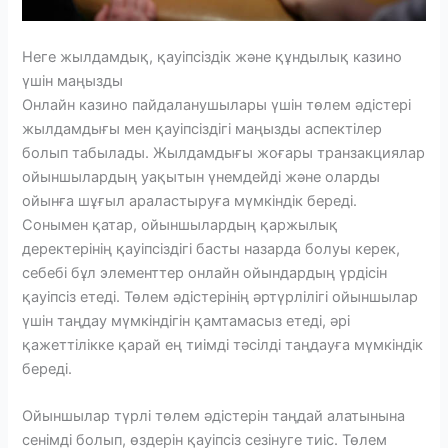
Неге жылдамдық, қауіпсіздік және құндылық казино
үшін маңызды
Онлайн казино пайдаланушылары үшін төлем әдістері
жылдамдығы мен қауіпсіздігі маңызды аспектілер
болып табылады. Жылдамдығы жоғары транзакциялар
ойыншылардың уақытын үнемдейді және оларды
ойынға шұғыл араластыруға мүмкіндік береді.
Сонымен қатар, ойыншылардың қаржылық
деректерінің қауіпсіздігі басты назарда болуы керек,
себебі бұл элементтер онлайн ойындардың үрдісін
қауіпсіз етеді. Төлем әдістерінің әртүрлілігі ойыншылар
үшін таңдау мүмкіндігін қамтамасыз етеді, әрі
қажеттілікке қарай ең тиімді тәсілді таңдауға мүмкіндік
береді.
Ойыншылар түрлі төлем әдістерін таңдай алатынына
сенімді болып, өздерін қауіпсіз сезінуге тиіс. Төлем