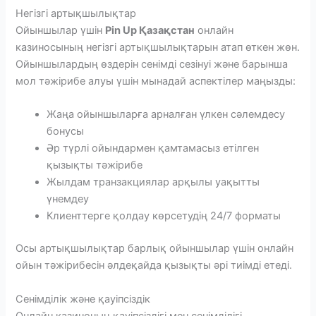
Негізгі артықшылықтар
Ойыншылар үшін
Pin Up Қазақстан
онлайн
казиносының негізгі артықшылықтарын атап өткен жөн.
Ойыншылардың өздерін сенімді сезінуі және барынша
мол тәжірибе алуы үшін мынадай аспектілер маңызды:
Жаңа ойыншыларға арналған үлкен сәлемдесу
бонусы
Әр түрлі ойындармен қамтамасыз етілген
қызықты тәжірибе
Жылдам транзакциялар арқылы уақытты
үнемдеу
Клиенттерге қолдау көрсетудің 24/7 форматы
Осы артықшылықтар барлық ойыншылар үшін онлайн
ойын тәжірибесін әлдеқайда қызықты әрі тиімді етеді.
Сенімділік және қауіпсіздік
Онлайн казиноның қауіпсіздігі мен сенімділігі