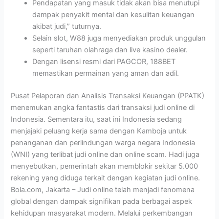
Pendapatan yang masuk tidak akan bisa menutupi
dampak penyakit mental dan kesulitan keuangan
akibat judi,” tuturnya.
Selain slot, W88 juga menyediakan produk unggulan
seperti taruhan olahraga dan live kasino dealer.
Dengan lisensi resmi dari PAGCOR, 188BET
memastikan permainan yang aman dan adil.
Pusat Pelaporan dan Analisis Transaksi Keuangan (PPATK)
menemukan angka fantastis dari transaksi judi online di
Indonesia. Sementara itu, saat ini Indonesia sedang
menjajaki peluang kerja sama dengan Kamboja untuk
penanganan dan perlindungan warga negara Indonesia
(WNI) yang terlibat judi online dan online scam. Hadi juga
menyebutkan, pemerintah akan memblokir sekitar 5.000
rekening yang diduga terkait dengan kegiatan judi online.
Bola.com, Jakarta – Judi online telah menjadi fenomena
global dengan dampak signifikan pada berbagai aspek
kehidupan masyarakat modern. Melalui perkembangan