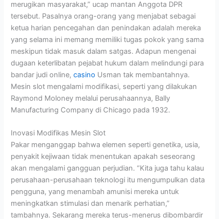
merugikan masyarakat,” ucap mantan Anggota DPR
tersebut. Pasalnya orang-orang yang menjabat sebagai
ketua harian pencegahan dan penindakan adalah mereka
yang selama ini memang memiliki tugas pokok yang sama
meskipun tidak masuk dalam satgas. Adapun mengenai
dugaan keterlibatan pejabat hukum dalam melindungi para
bandar judi online,
casino
Usman tak membantahnya.
Mesin slot mengalami modifikasi, seperti yang dilakukan
Raymond Moloney melalui perusahaannya, Bally
Manufacturing Company di Chicago pada 1932.
Inovasi Modifikas Mesin Slot
Pakar menganggap bahwa elemen seperti genetika, usia,
penyakit kejiwaan tidak menentukan apakah seseorang
akan mengalami gangguan perjudian. “Kita juga tahu kalau
perusahaan-perusahaan teknologi itu mengumpulkan data
pengguna, yang menambah amunisi mereka untuk
meningkatkan stimulasi dan menarik perhatian,”
tambahnya. Sekarang mereka terus-menerus dibombardir