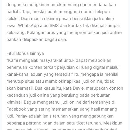
dengan kemungkinan untuk menang dan mendapatkan
hadiah. Tapi, meski sudah mengganti nomor telepon
seluler, Dion masih dikirimi pesan berisi iklan judi online
lewat WhatsApp atau SMS dari kontak tak dikenal sampai
sekarang. Kalangan artis yang mempromosikan judi online
bahkan dilepaskan begitu saja.
Fitur Bonus lainnya
“Kami mengajak masyarakat untuk dapat melaporkan
penemuan konten terkait perjudian di ruang digital melalui
kanal-kanal aduan yang tersedia.” Itu mengapa ia menilai
menutup situs atau memblokir aplikasi judi online, tidak
akan berhasil. Dua kasus itu, kata Devie, merupakan contoh
kecanduan judi online yang berujung pada perbuatan
kriminal. Bagus mengetahui judi online dari temannya di
Facebook yang sering memamerkan uang hasil menang
judi. Parlay adalah jenis taruhan yang menggabungkan
beberapa pertandingan dalam satu tiket taruhan. Meskipun
resikonya lebih tinggi, keuntungan yang didapatkan dari